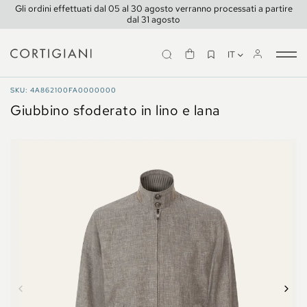
Gli ordini effettuati dal 05 al 30 agosto verranno processati a partire
dal 31 agosto
IT
Tog
nav
CAPPOTTI E GIACCHE
SKU: 4A862100FA0000000
Giubbino sfoderato in lino e lana