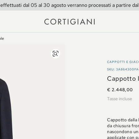
 effettuati dal 05 al 30 agosto verranno processati a partire da
ble
CAPPOTTI E GIA
SKU: 3A864300F
Cappotto l
€ 2.448,00
Tasse incluse
Cappotto dalla l
da chiusura fro
nascondono una 
applicate con pa