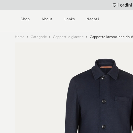
Gli ordini
Shop
About
Looks
Negozi
Home
Categorie
Cappotti e giacche
Cappotto lavorazione dou