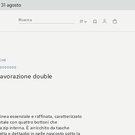
l 31 agosto
IT
CCHE
A0000000
avorazione double
inea essenziale e raffinata, caratterizzato
ntale con quattro bottoni che
zip interna. È arricchito da tasche
tta e dettaglio in pelle nascosto sotto la