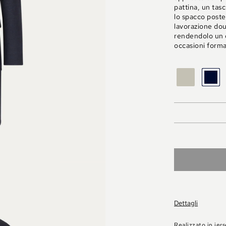
pattina, un tasc
lo spacco poster
lavorazione dou
rendendolo un c
occasioni forma
BEIGE
B
MELAN
Dettagli
Realizzato in jer