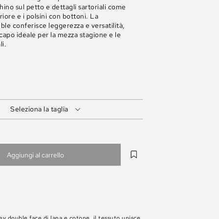
hino sul petto e dettagli sartoriali come
iore e i polsini con bottoni. La
ble conferisce leggerezza e versatilità,
apo ideale per la mezza stagione e le
li.
LU
GE
Seleziona la taglia
Aggiungi al carrello
sey double face di lana e cotone, il tessuto unisce