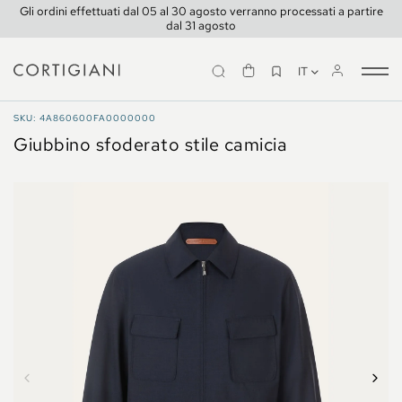
Gli ordini effettuati dal 05 al 30 agosto verranno processati a partire
dal 31 agosto
IT
Tog
nav
CAPPOTTI E GIACCHE
SKU: 4A860600FA0000000
Giubbino sfoderato stile camicia