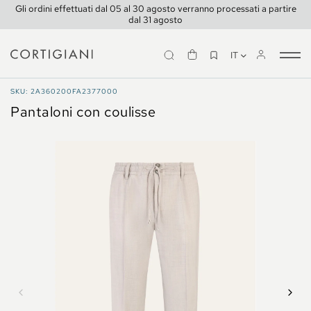
Gli ordini effettuati dal 05 al 30 agosto verranno processati a partire
dal 31 agosto
IT
Tog
nav
PANTALONI
SKU: 2A360200FA2377000
Pantaloni con coulisse