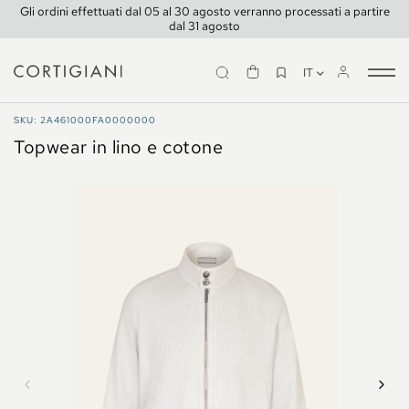
Gli ordini effettuati dal 05 al 30 agosto verranno processati a partire
dal 31 agosto
IT
Tog
nav
TRAVELWEAR
SKU: 2A461000FA0000000
Topwear in lino e cotone