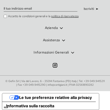
Iscriviti
Accetto le condizioni generali e la
politica di riservatezza
Azienda
Assistenza
Informazioni Generali
© Gefin Srl | Via del Lavoro, 6 - 35014 Fontaniva (PD) Italy | Tel.
+39 049.9415211
| Fax +39 049.9415290 |
info@cortigiani.it
| P.IVA 02561890282
Le tue preferenze relative alla privacy
Informativa sulla raccolta